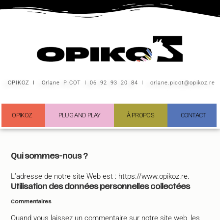
OPIKOZ I Orlane PICOT I 06 92 93 20 84 I
orlane.picot@opikoz.re
OPIKOZ
PLUG AND PLAY
À PROPOS
CONTACT
Qui sommes-nous ?
L’adresse de notre site Web est : https://www.opikoz.re.
Utilisation des données personnelles collectées
Commentaires
Quand vous laissez un commentaire sur notre site web, les