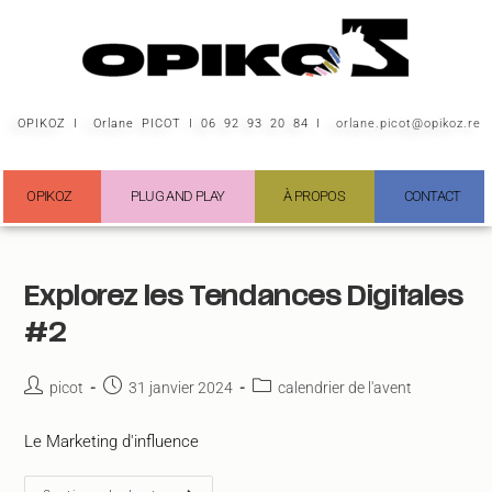
OPIKOZ I Orlane PICOT I 06 92 93 20 84 I
orlane.picot@opikoz.re
OPIKOZ
PLUG AND PLAY
À PROPOS
CONTACT
Explorez les Tendances Digitales
#2
picot
31 janvier 2024
calendrier de l'avent
Le Marketing d'influence